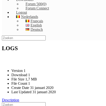
Forum 500(0)
Forum Connect
Logout
Nederlands
Français
English
Deutsch
Zoeken
naar:
LOGS
Version
1
Download
1
File Size
1,7 MB
File Count
1
Create Date
31 januari 2020
Last Updated
31 januari 2020
Description
Zoeken