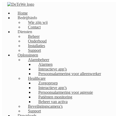
Spring
naar
Home
de
Bedrijfsinfo
inhoud
Wie zijn wij
Contact
Diensten
Beheer
Onderhoud
Installaties
Support
Oplossingen
Alarmbeheer
Alarmen
Interactieve app’s
Persoonsalarmering voor alleenwerker
Healthcare
Zorgoproep
Interactieve app’s
Persoonsalarmering voor agressie
Patiënten monitoring
Beheer van activa
Beveiligingscamera’s
Support
Downloads